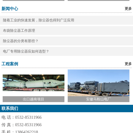
客户须知
新闻中心
更多
留言反馈
随着工业的快速发展，除尘器也得到广泛应用
联系我们
布袋除尘器工作原理
除尘器的分类有那些？
0
1
2
电厂专用除尘器应如何选型？
工程案例
更多
出口越南项目
安徽马鞍山电厂
联系我们
电 话：0532-85311966
传 真：0532-85311966
手 机：13864262218