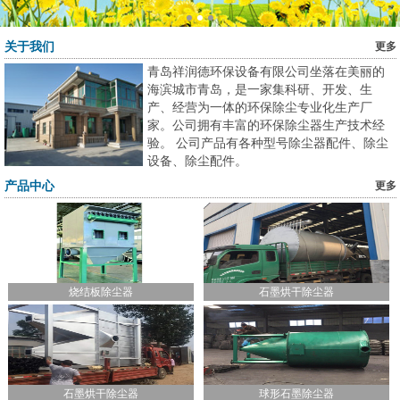
除尘布袋
关于我们
更多
除尘骨架
青岛祥润德环保设备有限公司坐落在美丽的
海滨城市青岛，是一家集科研、开发、生
除尘配件
产、经营为一体的环保除尘专业化生产厂
电磁脉冲阀
家。公司拥有丰富的环保除尘器生产技术经
验。 公司产品有各种型号除尘器配件、除尘
设备、除尘配件。
工程案例
产品中心
更多
国内案例
出口案例
新闻中心
烧结板除尘器
石墨烘干除尘器
公司新闻
行业新闻
公司公告
石墨烘干除尘器
球形石墨除尘器