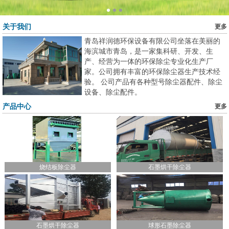
除尘布袋
关于我们
更多
除尘骨架
青岛祥润德环保设备有限公司坐落在美丽的
海滨城市青岛，是一家集科研、开发、生
除尘配件
产、经营为一体的环保除尘专业化生产厂
电磁脉冲阀
家。公司拥有丰富的环保除尘器生产技术经
验。 公司产品有各种型号除尘器配件、除尘
设备、除尘配件。
工程案例
产品中心
更多
国内案例
出口案例
新闻中心
烧结板除尘器
石墨烘干除尘器
公司新闻
行业新闻
公司公告
石墨烘干除尘器
球形石墨除尘器