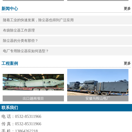
客户须知
新闻中心
更多
留言反馈
随着工业的快速发展，除尘器也得到广泛应用
联系我们
布袋除尘器工作原理
除尘器的分类有那些？
0
1
2
电厂专用除尘器应如何选型？
工程案例
更多
出口越南项目
安徽马鞍山电厂
联系我们
电 话：0532-85311966
传 真：0532-85311966
手 机：13864262218